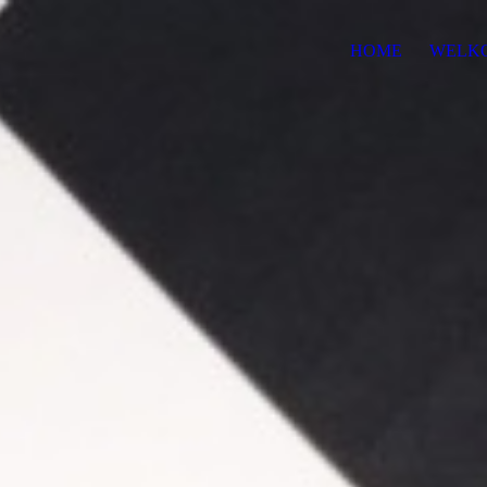
HOME
WELK